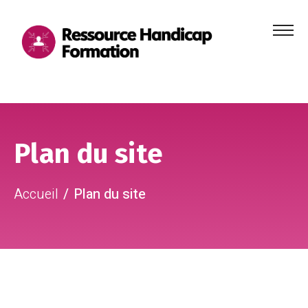
Menu
principa
Aller au contenu
Aller au pied de page
Plan du site
Accueil
Plan du site