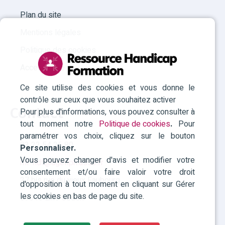
Plan du site
Mentions légales
Politique des cookies
Accessibilité
Ce site utilise des cookies et vous donne le
contrôle sur ceux que vous souhaitez activer
Contact
Pour plus d'informations, vous pouvez consulter à
tout moment notre
Politique de cookies
.
Pour
paramétrer vos choix, cliquez sur le bouton
03 22 54 26 80
Personnaliser.
Vous pouvez changer d'avis et modifier votre
rhf-hdf@agefiph.asso.fr
consentement et/ou faire valoir votre droit
27 bis rue du vieux Faubourg
d'opposition à tout moment en cliquant sur Gérer
les cookies en bas de page du site.
59040 Lille Cedex